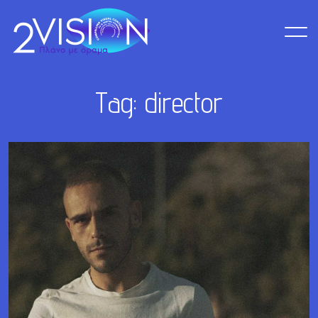
T
a
g
:
d
i
r
e
c
t
o
r