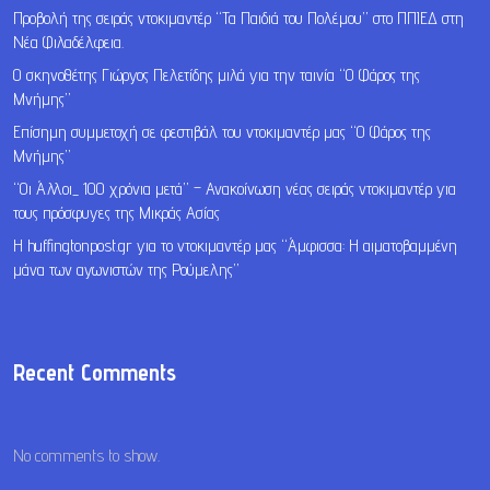
Προβολή της σειράς ντοκιμαντέρ “Τα Παιδιά του Πολέμου” στο ΠΠΙΕΔ στη
Νέα Φιλαδέλφεια.
Ο σκηνοθέτης Γιώργος Πελετίδης μιλά για την ταινία “Ο Φάρος της
Μνήμης”
Επίσημη συμμετοχή σε φεστιβάλ του ντοκιμαντέρ μας “Ο Φάρος της
Μνήμης”
“Οι Άλλοι_ 100 χρόνια μετά” – Ανακοίνωση νέας σειράς ντοκιμαντέρ για
τους πρόσφυγες της Μικράς Ασίας
Η huffingtonpost.gr για το ντοκιμαντέρ μας “Άμφισσα: Η αιματοβαμμένη
μάνα των αγωνιστών της Ρούμελης”
Recent Comments
No comments to show.