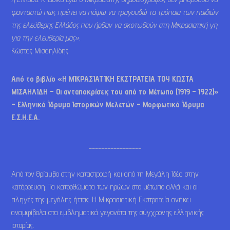
φανταστώ πως πρέπει να πάψω να τραγουδώ τα τρόπαια των παιδιών
της ελεύθερης Ελλάδος που ήρθαν να σκοτωθούν στη Μικρασιατική γη
για την ελευθερία μας».
Κώστας Μισαηλίδης
Από το βιβλίο «Η ΜΙΚΡΑΣΙΑΤΙΚΗ ΕΚΣΤΡΑΤΕΙΑ ΤΟΥ ΚΩΣΤΑ
ΜΙΣΑΗΛΙΔΗ – Οι ανταποκρίσεις του από το Μέτωπο (1919 – 1922)»
– Ελληνικό Ίδρυμα Ιστορικών Μελετών – Μορφωτικό Ίδρυμα
Ε.Σ.Η.Ε.Α.
_________________
Από τον θρίαμβο στην καταστροφή και από τη Μεγάλη Ιδέα στην
κατάρρευση. Τα κατορθώματα των ηρώων στο μέτωπο αλλά και οι
πληγές της μεγάλης ήττας. Η Μικρασιατική Εκστρατεία ανήκει
αναμφίβολα στα εμβληματικά γεγονότα της σύγχρονης ελληνικής
ιστορίας.