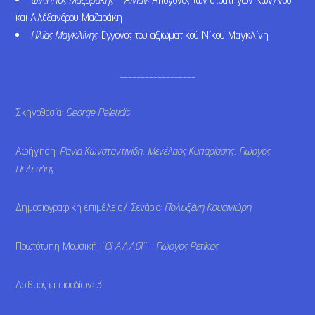
και Αλέξανδρου Μαζαράκη
Ηλίας Μαγκλίνης:
Εγγονός του αξιωματικού Νίκου Μαγκλίνη
__________________
Σκηνοθεσία:
George Peletidis
Αφήγηση:
Ράνια Κωνσταντινίδη, Μενέλαος Κυπαρίσσης, Γιώργος
Πελετίδης
Δημοσιογραφική επιμέλεια/ Σενάριο:
Πολυξένη Κουσινιώρη
Πρωτότυπη Μουσική:
“ΟΙ ΑΛΛΟΙ” – Γιώργος Ρετίκας
Αριθμός επεισοδίων:
3