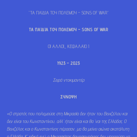
“ΤΑ ΠΑΙΔΙΑ ΤΟΥ ΠΟΛΕΜΟΥ – SONS OF WAR”
ΤΑ ΠΑΙΔΙΑ ΤΟΥ ΠΟΛΕΜΟΥ –
SONS OF WAR
ΟΙ ΑΛΛΟΙ_ ΚΕΦΑΛΑΙΟ Ι
1923 – 2023
Σειρά ντοκιμαντέρ
ΣΥΝΟΨΗ
«Ο στρατός που πολεμούσε στη Μικρασία δεν ήταν του Βενιζέλου και
δεν είναι του Κωνσταντίνου, αλλ’ ήταν είναι και θα ‘ναι της Ελλάδας. Ο
Βενιζέλος και ο Κωνσταντίνος πέρασαν, μα θα μείνει αιώνια ακατάλυτη
η Ελλάδα. Κ’ ειδικά εγώ ο Μικρασιάτης δημοσιογράφος δεν μπορούσα να