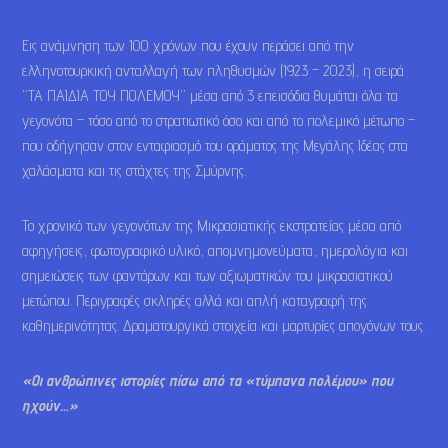
Εις ανάμνηση των 100 χρόνων που έχουν περάσει από την
ελληνοτουρκική ανταλλαγή των πληθυσμών (1923 – 2023), η σειρά
“ΤΑ ΠΑΙΔΙΑ ΤΟΥ ΠΟΛΕΜΟΥ” μέσα από 3 επεισόδια θυμάται όλα τα
γεγονότα – τόσο από το στρατιωτικό όσο και από το πολεμικό μέτωπο –
που οδήγησαν στον ενταφιασμό του οράματος της Μεγάλης Ιδέας στα
χαλάσματα και τις στάχτες της Σμύρνης.
Το χρονικό των γεγονότων της Μικρασιατικής εκστρατείας μέσα από
αφηγήσεις, φωτογραφικό υλικό, απομνημονεύματα, ημερολόγια και
σημειώσεις των φαντάρων και των αξιωματικών του μικρασιατικού
μετώπου. Περιγραφές σκληρές αλλά και απλή καταγραφή της
καθημερινότητας. Δραματουργικά στοιχεία και μαρτυρίες απογόνων τους.
«Οι ανθρώπινες ιστορίες πίσω από τα «τύμπανα πολέμου» που
ηχούν…»