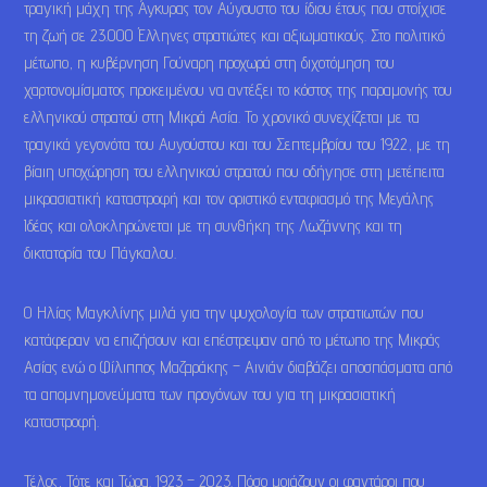
τραγική μάχη της Άγκυρας τον Αύγουστο του ίδιου έτους που στοίχισε
τη ζωή σε 23.000 Έλληνες στρατιώτες και αξιωματικούς. Στο πολιτικό
μέτωπο, η κυβέρνηση Γούναρη προχωρά στη διχοτόμηση του
χαρτονομίσματος προκειμένου να αντέξει το κόστος της παραμονής του
ελληνικού στρατού στη Μικρά Ασία. Το χρονικό συνεχίζεται με τα
τραγικά γεγονότα του Αυγούστου και του Σεπτεμβρίου του 1922, με τη
βίαιη υποχώρηση του ελληνικού στρατού που οδήγησε στη μετέπειτα
μικρασιατική καταστροφή και τον οριστικό ενταφιασμό της Μεγάλης
Ιδέας και ολοκληρώνεται με τη συνθήκη της Λωζάννης και τη
δικτατορία του Πάγκαλου.
Ο Ηλίας Μαγκλίνης μιλά για την ψυχολογία των στρατιωτών που
κατάφεραν να επιζήσουν και επέστρεψαν από το μέτωπο της Μικράς
Ασίας ενώ ο Φίλιππος Μαζαράκης – Αινιάν διαβάζει αποσπάσματα από
τα απομνημονεύματα των προγόνων του για τη μικρασιατική
καταστροφή.
Τέλος, Τότε και Τώρα. 1923 – 2023. Πόσο μοιάζουν οι φαντάροι που