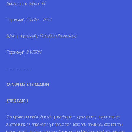
Διάρκεια επεισοδίου:
45’
Παραγωγή:
Ελλάδα – 2023
Δ/νση παραγωγής:
Πολυξένη Κουσινιώρη
Παραγωγή:
2 VISION
______________
ΣΥΝΟΨΕΙΣ ΕΠΕΙΣΟΔΙΩΝ
ΕΠΕΙΣΟΔΙΟ 1
Στο πρώτο επεισόδιο ξεκινά η αναδρομή – χρονικό της μικρασιατικής
εκστρατείας σε παράλληλη παρουσίαση τόσο του πολιτικού όσο και του
στρατιωτικού μετώπου από την Ανακωχή του Μούδρου τον Οκτώβριο του