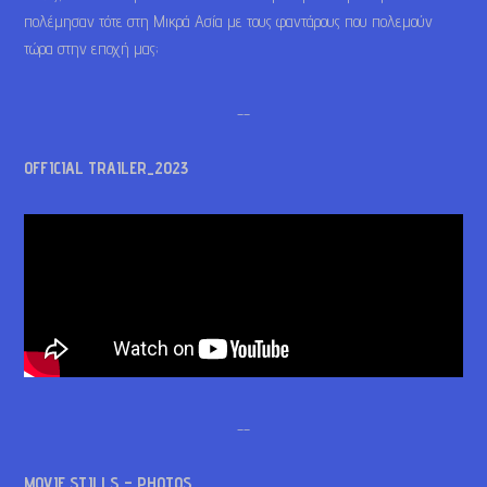
πολέμησαν τότε στη Μικρά Ασία με τους φαντάρους που πολεμούν
τώρα στην εποχή μας;
__
OFFICIAL TRAILER_2023
__
MOVIE STILLS – PHOTOS