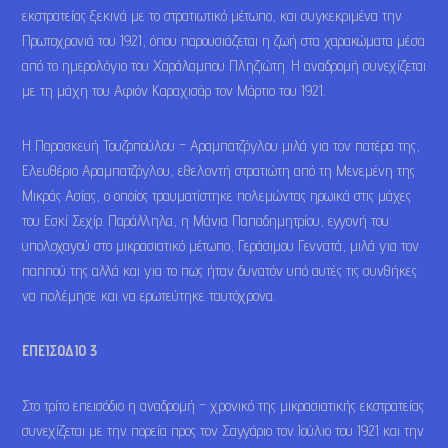
εκστρατείας ξεκινά με το στρατιωτικό μέτωπο, και συγκεκριμένα την
Πρωτοχρονιά του 1921, όπου παρουσιάζεται η ζωή στα χαρακώματα μέσα
από το ημερολόγιο του Χαράλαμπου Πληζιώτη. Η αναδρομή συνεχίζεται
με τη μάχη του Αφιόν Καραχισάρ τον Μάρτιο του 1921.
Η Παρασκευή Τουζοπούλου – Αραμπατζόγλου μιλά για τον πατέρα της,
Ελευθέριο Αραμπατζόγλου, εθελοντή στρατιώτη από τη Μενεμένη της
Μικράς Ασίας, ο οποίος τραυματίστηκε πολεμώντας ηρωικά στις μάχες
του Εσκί Σεχίρ. Παράλληλα, η Μάνια Παπαδημητρίου, εγγονή του
υπολοχαγού στο μικρασιατικό μέτωπο, Γεράσιμου Γεννατά, μιλά για τον
παππού της αλλά και για το πως ήταν δυνατόν υπό αυτές τις συνθήκες
να πολέμησε και να ερωτεύτηκε ταυτόχρονα.
ΕΠΕΙΣΟΔΙΟ 3
Στο τρίτο επεισόδιο η αναδρομή – χρονικό της μικρασιατικής εκστρατείας
συνεχίζεται με την πορεία προς τον Σαγγάριο τον Ιούλιο του 1921 και την