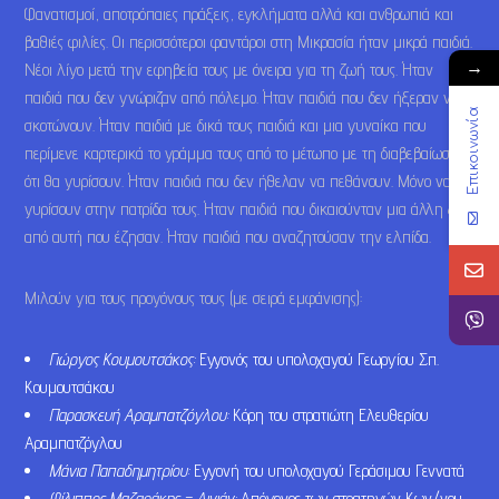
Φανατισμοί, αποτρόπαιες πράξεις, εγκλήματα αλλά και ανθρωπιά και
βαθιές φιλίες. Οι περισσότεροι φαντάροι στη Μικρασία ήταν μικρά παιδιά.
→
Νέοι λίγο μετά την εφηβεία τους με όνειρα για τη ζωή τους. Ήταν
παιδιά που δεν γνώριζαν από πόλεμο. Ήταν παιδιά που δεν ήξεραν να
Επικοινωνία
σκοτώνουν. Ήταν παιδιά με δικά τους παιδιά και μια γυναίκα που
περίμενε καρτερικά το γράμμα τους από το μέτωπο με τη διαβεβαίωση
ότι θα γυρίσουν. Ήταν παιδιά που δεν ήθελαν να πεθάνουν. Μόνο να
γυρίσουν στην πατρίδα τους. Ήταν παιδιά που δικαιούνταν μια άλλη ζωή
από αυτή που έζησαν. Ήταν παιδιά που αναζητούσαν την ελπίδα.
Μιλούν για τους προγόνους τους (με σειρά εμφάνισης):
Γιώργος Κουμουτσάκος:
Εγγονός του υπολοχαγού Γεωργίου Σπ.
Κουμουτσάκου
Παρασκευή Αραμπατζόγλου:
Κόρη του στρατιώτη Ελευθερίου
Αραμπατζόγλου
Μάνια Παπαδημητρίου:
Εγγονή του υπολοχαγού Γεράσιμου Γεννατά
Φίλιππος Μαζαράκης – Αινιάν:
Απόγονος των στρατηγών Κων/νου