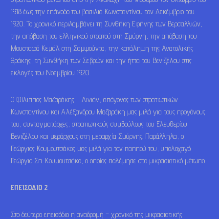
1918 έως την επάνοδο του βασιλιά Κωνσταντίνου τον Δεκέμβριο του
1920. Το χρονικό περιλαμβάνει τη Συνθήκη Ειρήνης των Βερσαλλιών,
την απόβαση του ελληνικού στρατού στη Σμύρνη, την απόβαση του
Μουσταφά Κεμάλ στη Σαμψούντα, την κατάληψη της Ανατολικής
Θράκης, τη Συνθήκη των Σεβρών και την ήττα του Βενιζέλου στις
εκλογές του Νοεμβρίου 1920.
Ο Φίλιππος Μαζαράκης – Αινιάν, απόγονος των στρατιωτικών
Κωνσταντίνου και Αλέξανδρου Μαζαράκη μας μιλά για τους προγόνους
του, συνταγματάρχες, στρατιωτικούς συμβούλους του Ελευθερίου
Βενιζέλου και μεράρχους στη μεραρχία Σμύρνης. Παράλληλα, ο
Γεώργιος Κουμουτσάκος μας μιλά για τον παππού του, υπολοχαγό
Γεώργιο Σπ. Κουμουτσάκο, ο οποίος πολέμησε στο μικρασιατικό μέτωπο.
ΕΠΕΙΣΟΔΙΟ 2
Στο δεύτερο επεισόδιο η αναδρομή – χρονικό της μικρασιατικής