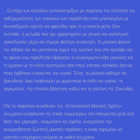
… Οι στίχοι των καντάδων αντικατοπτρίζουν με σαφήνεια την απλότητα της
καθημερινότητας των νησιωτών ενώ παράλληλα είναι μπολιασμένοι με
συναισθήματα αγάπης και φροντίδας προς το γυναικείο φύλο. Στον
αντίποδα, η μελωδία τους έχει χαρακτηριστεί ως γλυκιά και νοσταλγική
προκαλώντας μέχρι και σήμερα ιδιαίτερη συγκίνηση. Τα μουσικά όργανα
της κιθάρας και του μαντολίνου έχουν την τιμητική τους στις καντάδες και
τις αρέκιες ενώ παράλληλα εδραίωσαν το συγκεκριμένο είδος μουσικής και
το έχρισαν ως το πλέον αγαπημένο τόσο στους ντόπιους κατοίκους όσο και
στους άφθονους επισκέπτες του νησιού. Τέλος, το μουσικό αίσθημα του
ζακυνθινού λαού αναδεικνύει με ρομαντισμό τα άνθη του νησιού, τις
ακρογιαλιές, την πλούσια βλάστηση καθώς και τη γαλήνη της Ζακύνθου.
Όλα τα παραπάνω συνέθεσαν την «Επτανησιακή Μουσική Σχολή»,
σύγχρονοι εκπρόσωποι της οποίας συμμετέχουν στο ντοκιμαντέρ μέσα από
δικές τους μαρτυρίες, αναμνήσεις και σχόλια, ενισχύοντας την
αναμφισβήτητα ζωντανή μουσική παράδοση, η οποία παραμένει να
αναπνέει υπερήφανη ανάμεσα σε καθετί σύγχρονο.