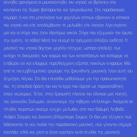
σύνηθες φαινόμενο οι μουσικάντηδες του νησιού να βγαίνουν στα
καντούνια της Χώρας βολτάροντας και τραγουδώντας. Στις παραδοσιακές
καμάρες ή και στα μπαλκόνια των χαμηλών σπιτιών έβγαιναν οι κάτοικοι
του νησιού και είτε απολάμβαναν τις μελωδίες είτε έκαναν λίγο σιγόντο,
μια και οι στίχοι τους ήταν ιδιαιτέρως οικείοι. Στίχοι που εξυμνούν τον έρωτα,
την αγάπη, το πάθος! Μετά τον σεισμό τα πράγματα άλλαξαν αισθητά. Η
μουσική του νησιού δέχτηκε μεγάλο πλήγμα, ωστόσο απέδειξε πως
αντέχει τις δοκιμασίες των καιρών και των καταστάσεων και κατάφερε να
επιβιώσει αν και ελαφρώς παραλλαγμένη εξαιτίας ποικίλων επιρροών. Μία
από τις πιο εμβληματικές φιγούρες της ζακυνθινής μουσικής ήταν αυτή του
Δημήτρη Λάγιου. Στο ίδιο επεισόδιο μαθαίνουμε για την προσωπικότητά
του, τη σπουδαία δράση του και το έργο που άφησε ως παρακαταθήκη
στους νεώτερους. Τέλος, στην ξακουστή πλατεία του εθνικού μας ποιητή,
του Διονυσίου Σολωμού, συναντούμε την ταβέρνα «Αλέκτωρ». Ανάμεσα σε
πλήθος τουριστών ακούμε εύηχες μελωδίες από τους Θοδωρή Λειβαδά,
Ανδρέα Σταμίρη και Διονύση Φλάμπουρα Σαψών. Οι ίδιοι μας εξηγούν πώς
διδάσκονται τα νέα παιδιά την παραδοσιακή μουσική, πώς γίνονται σήμερα
καντάδες αλλά και γιατί οι ξένοι αγαπούν αυτό το είδος της μουσικής.