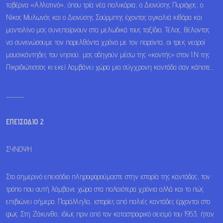
ταβέρνα «Αλλοτινό», όπου τρία νέα παλικάρια, ο Διονύσης Πυριόχος, ο
Νίκος Μυλωνάς και ο Διονύσης Σούρμπης έχοντας αγκαλιά κιθάρα και
μαντολίνο μας συνεπαίρνουν στα μελωδικά τους ταξίδια. Τέλος, θέλοντας
να συνενώσουμε τον παρελθόντα χρόνο με τον παρόντα, οι τρεις νεαροί
μουσικάντηδες του νησιού, μας οδηγούν μέσω της «κοντής» στον Ι.Ν της
Πικριδιώτισσας κι εκεί λαμβάνει χώρα μια σύγχρονη καντάδα σαν κάποτε…
______
ΕΠΕΙΣΟΔΙΟ 2
ΣΥΝΟΨΗ
Στο σημερινό επεισόδιο πληροφορούμαστε στην ιστορία της καντάδας, τον
τρόπο που αυτή λάμβανε χώρα στα παλαιότερα χρόνια αλλά και το πώς
επιβιώνει σήμερα. Παράλληλα, ιστορίες από παλιές καντάδες έρχονται στο
φως. Στη Ζάκυνθο, ιδίως πριν από τον καταστροφικό σεισμό του 1953, ήταν