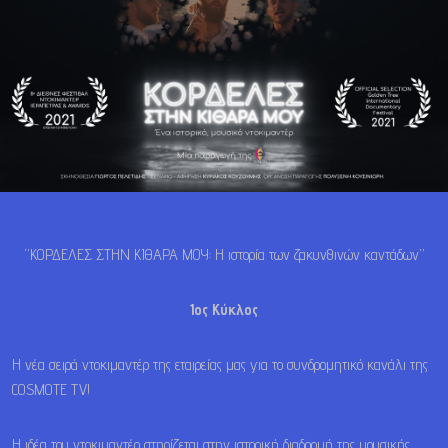
“ΚΟΡΔΕΛΕΣ ΣΤΗΝ ΚΙΘΑΡΑ ΜΟΥ: Η ιστορία των ζακυνθινών καντάδων”
1ος Κύκλος
Η νέα σειρά ντοκιμαντέρ της εταιρείας μας για το συνδρομητικό κανάλι της
COSMOTE TV!
Η ιδέα του ντοκιμαντέρ στηρίζεται στην ιστορική διαδρομή της μουσικής