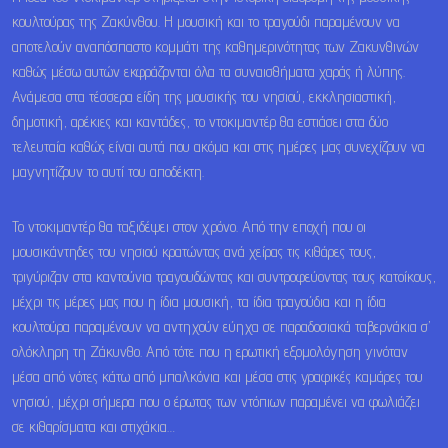
κουλτούρας της Ζακύνθου. Η μουσική και το τραγούδι παραμένουν να
αποτελούν αναπόσπαστο κομμάτι της καθημερινότητας των Ζακυνθινών
καθώς μέσω αυτών εκφράζονται όλα τα συναισθήματα χαράς ή λύπης.
Ανάμεσα στα τέσσερα είδη της μουσικής του νησιού, εκκλησιαστική,
δημοτική, αρέκιες και καντάδες, το ντοκιμαντέρ θα εστιάσει στα δύο
τελευταία καθώς είναι αυτά που ακόμα και στις ημέρες μας συνεχίζουν να
μαγνητίζουν το αυτί του αποδέκτη.
Το ντοκιμαντέρ θα ταξιδέψει στον χρόνο. Από την εποχή που οι
μουσικάντηδες του νησιού κρατώντας ανά χείρας τις κιθάρες τους,
τριγύριζαν στα καντούνια τραγουδώντας και συντροφεύοντας τους κατοίκους,
μέχρι τις μέρες μας που η ίδια μουσική, τα ίδια τραγούδια και η ίδια
κουλτούρα παραμένουν να αντηχούν εύηχα σε παραδοσιακά ταβερνάκια σ’
ολόκληρη τη Ζάκυνθο. Από τότε που η ερωτική εξομολόγηση γινόταν
μέσα από νότες κάτω από μπαλκόνια και μέσα στις γραφικές καμάρες του
νησιού, μέχρι σήμερα που ο έρωτας των ντόπιων παραμένει να φωλιάζει
σε κιθαρίσματα και στιχάκια…