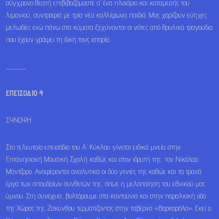
σύγχρονο θεατή επιβιβαζόμαστε σ’ ένα πλοιάριο και καταμεσής του
λιμανιού, συντροφιά με τρία νέα καλλίφωνα παιδιά. Μας χαρίζουν εύηχες
μελωδίες ενώ πάνω στα κύματα ξεχύνονται οι νότες από θρυλικά τραγούδια
που έχουν γράψει τη δική τους ιστορία.
_______
ΕΠΕΙΣΟΔΙΟ 4
ΣΥΝΟΨΗ
Στο τελευταίο επεισόδιο του Α’ Κύκλου γίνεται ειδικά μνεία στην
Επτανησιακή Μουσική Σχολή καθώς και στον ιδρυτή της, τον Νικόλαο
Μάντζαρο. Αναφέρονται αναλυτικά οι δύο γενιές της καθώς και τα τρανά
έργα των σπουδαίων συνθετών της, όπως η μελοποίηση του εθνικού μας
ύμνου. Στη συνέχεια, βολτάρουμε στα καντούνια και στην παραλιακή οδό
της Χώρας της Ζακύνθου τερματίζοντας στην ταβέρνα «Βαρκαρόλα». Εκεί ο