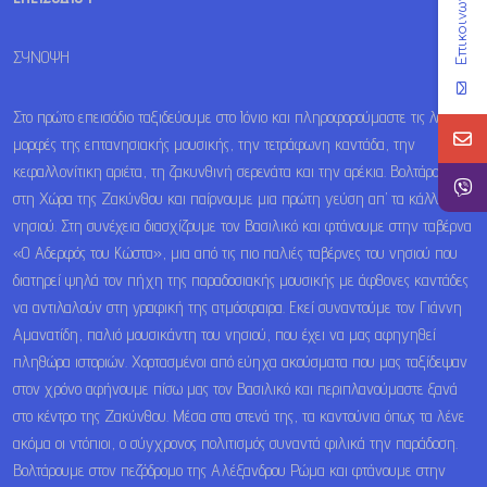
Επικοινωνία
ΣΥΝΟΨΗ
Στο πρώτο επεισόδιο ταξιδεύουμε στο Ιόνιο και πληροφορούμαστε τις λαϊκές
μορφές της επτανησιακής μουσικής, την τετράφωνη καντάδα, την
κεφαλλονίτικη αριέτα, τη ζακυνθινή σερενάτα και την αρέκια. Βολτάρουμε
στη Χώρα της Ζακύνθου και παίρνουμε μια πρώτη γεύση απ’ τα κάλλη του
νησιού. Στη συνέχεια διασχίζουμε τον Βασιλικό και φτάνουμε στην ταβέρνα
«Ο Αδερφός του Κώστα», μια από τις πιο παλιές ταβέρνες του νησιού που
διατηρεί ψηλά τον πήχη της παραδοσιακής μουσικής με άφθονες καντάδες
να αντιλαλούν στη γραφική της ατμόσφαιρα. Εκεί συναντούμε τον Γιάννη
Αμανατίδη, παλιό μουσικάντη του νησιού, που έχει να μας αφηγηθεί
πληθώρα ιστοριών. Χορτασμένοι από εύηχα ακούσματα που μας ταξίδεψαν
στον χρόνο αφήνουμε πίσω μας τον Βασιλικό και περιπλανούμαστε ξανά
στο κέντρο της Ζακύνθου. Μέσα στα στενά της, τα καντούνια όπως τα λένε
ακόμα οι ντόπιοι, ο σύγχρονος πολιτισμός συναντά φιλικά την παράδοση.
Βολτάρουμε στον πεζόδρομο της Αλέξανδρου Ρώμα και φτάνουμε στην