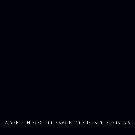
Βυζαντινών Αυτοκρατόρων 2 – Νέα Ιωνία (πλησίον ΗΣΑΠ
Περισσού), 14232, Αττική
contact@2vision.gr
ΑΡΧΙΚΗ
|
ΥΠΗΡΕΣΙΕΣ
|
ΠΟΙΟΙ ΕΙΜΑΣΤΕ
|
PROJECTS
|
BLOG
|
ΕΠΙΚΟΙΝΩΝΙΑ