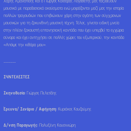
Χάρης Αμανατίδης και ο Γιώργος Καίσαρας Λογοθέτης μάς ταξιδεύουν
μουσικά με παραδοσιακά ακούσματα ενώ μοιράζονται μαζί μας την ιστορία
πολλών τραγουδιών που επιβιώνουν χάρη στην αγάπη των σύγχρονων
μουσικών για τη ζακυνθινή μουσική τέχνη. Τέλος, γίνεται ειδική μνεία
στην πλέον ξακουστή επτανησιακή καντάδα που έχει υπερβεί τα εγχώρια
σύνορα και έχει αντηχήσει σε πολλές χώρες του εξωτερικού, την καντάδα
«Απόψε την κιθάρα μου».
_______
ΣΥΝΤΕΛΕΣΤΕΣ
Σκηνοθεσία:
Γιώργος Πελετίδης
Έρευνα/ Σενάριο / Αφήγηση:
Κυριάκος Κουζούμης
Δ/νση Παραγωγής:
Πολυξένη Κουσινιώρη