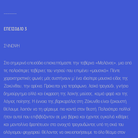
_______
ΕΠΕΙΣΟΔΙΟ 3
ΣΥΝΟΨΗ
Στο σημερινό επεισόδιο επισκεπτόμαστε την ταβέρνα «Μαλάνος», μια από
τις παλαιότερες ταβέρνες του νησιού που επιμένει «μουσικά». Πέντε
χαρακτηριστικές φωνές μάς συστήνουν μ’ ένα ιδιαίτερο μουσικό είδος της
Ζακύνθου, την αρέκια. Πρόκειται για τετράφωνο, λαϊκό τραγούδι, γνήσιο
δημιούργημα αλλά και έκφραση της λαϊκής μούσας, καμιά φορά και της
λόγιας ποίησης. Η έννοια της
βαρκαρόλας
στη Ζάκυνθο είναι ξακουστή.
Θέλουμε λοιπόν να τη φέρουμε πιο κοντά στον θεατή. Παλαιότερα πολλοί
ήταν αυτοί που επιβιβάζονταν σε μια βάρκα και έχοντας αγκαλιά κιθάρες
και μαντολίνα δραπέτευαν στα ανοιχτά τραγουδώντας υπό τη σκιά του
ολόγιομου φεγγαριού. Θέλοντας να οικειοποιήσουμε το όλο θέαμα στον