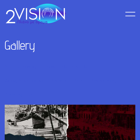
G
a
l
l
e
r
y
All
Υπηρεσίες
Τηλεοπτικές Εκπομπές
Σειρές Ντοκιμαντέρ
Projects
Print
Photography
Branding
Art