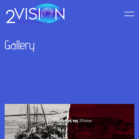
G
a
l
l
e
r
y
All
Υπηρεσίες
Τηλεοπτικές Εκπομπές
Σειρές Ντοκιμαντέρ
Projects
Print
Photography
Branding
Art